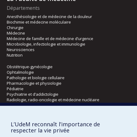
Départements
Anesthésiologie et de médecine de la douleur
Biochimie et médecine moléculaire
Chirurgie
Médecine
Médecine de famille et de médecine d’urgence
Microbiologie, infectiologie et immunologie
Neurosciences
Nutrition
Obstétrique-gynécologie
Ophtalmologie
Pathologie et biologie cellulaire
Pharmacologie et physiologie
Pédiatrie
Psychiatrie et d’addictologie
Radiologie, radio-oncologie et médecine nucléaire
Écoles
L’UdeM reconnaît l’importance de
Kinésiologie et des sciences de l’activité physique
respecter la vie privée
Orthophonie et audiologie