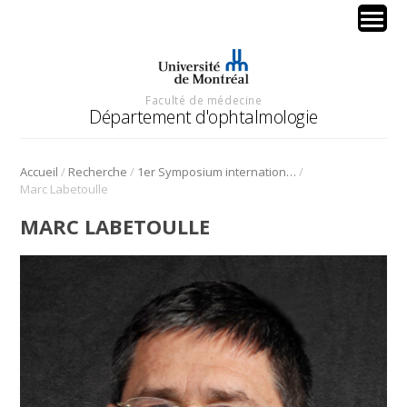
Faculté de médecine
Département d'ophtalmologie
/
/
/
Accueil
Recherche
1er Symposium international en médecine régénérative de la cornée
Marc Labetoulle
MARC LABETOULLE