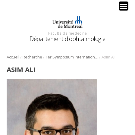
Faculté de médecine
Département d'ophtalmologie
/
/
/
Accueil
Recherche
1er Symposium international en médecine régénérative de la cornée
Asim Ali
ASIM ALI