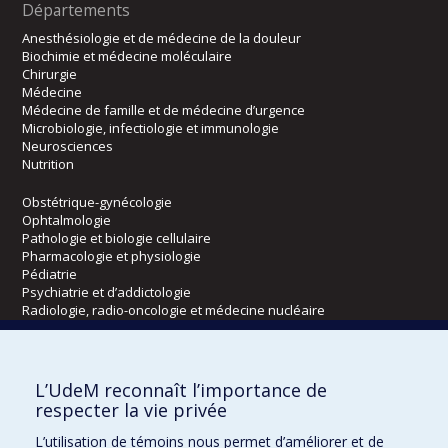
Départements
Anesthésiologie et de médecine de la douleur
Biochimie et médecine moléculaire
Chirurgie
Médecine
Médecine de famille et de médecine d’urgence
Microbiologie, infectiologie et immunologie
Neurosciences
Nutrition
Obstétrique-gynécologie
Ophtalmologie
Pathologie et biologie cellulaire
Pharmacologie et physiologie
Pédiatrie
Psychiatrie et d’addictologie
Radiologie, radio-oncologie et médecine nucléaire
Écoles
L’UdeM reconnaît l’importance de
Kinésiologie et des sciences de l’activité physique
respecter la vie privée
Orthophonie et audiologie
L’utilisation de témoins nous permet d’améliorer et de
Réadaptation