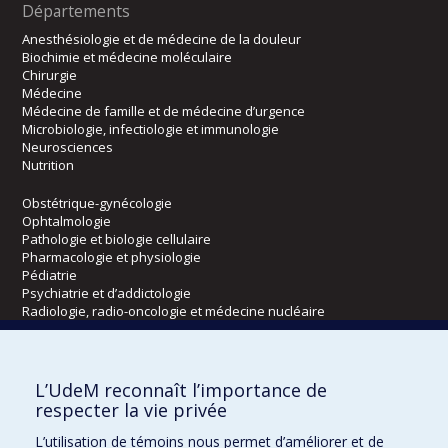
Départements
Anesthésiologie et de médecine de la douleur
Biochimie et médecine moléculaire
Chirurgie
Médecine
Médecine de famille et de médecine d’urgence
Microbiologie, infectiologie et immunologie
Neurosciences
Nutrition
Obstétrique-gynécologie
Ophtalmologie
Pathologie et biologie cellulaire
Pharmacologie et physiologie
Pédiatrie
Psychiatrie et d’addictologie
Radiologie, radio-oncologie et médecine nucléaire
Écoles
L’UdeM reconnaît l’importance de
Kinésiologie et des sciences de l’activité physique
respecter la vie privée
Orthophonie et audiologie
L’utilisation de témoins nous permet d’améliorer et de
Réadaptation