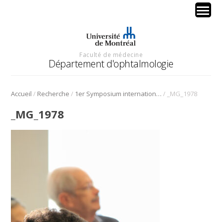
Faculté de médecine
Département d'ophtalmologie
/
/
/
Accueil
Recherche
1er Symposium international en médecine régénérative de la cornée
_MG_1978
_MG_1978